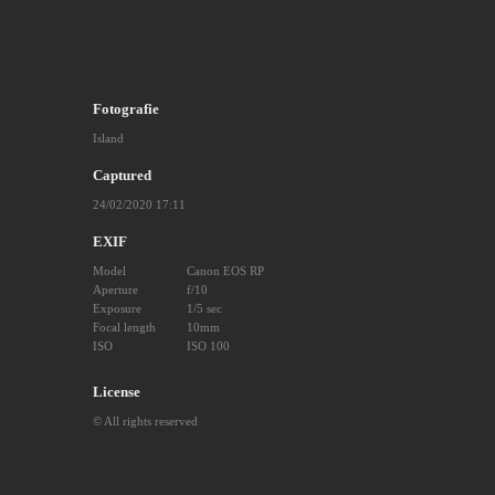
Fotografie
Island
Captured
24/02/2020 17:11
EXIF
Model
Canon EOS RP
Aperture
f/10
Exposure
1/5 sec
Focal length
10mm
ISO
ISO 100
License
© All rights reserved